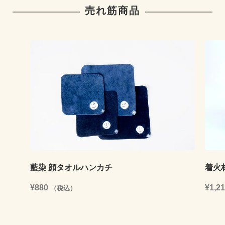
売れ筋商品
藍染 顔タオルハンカチ
着火
¥880
¥1,2
（税込）